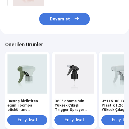
Devam et
Önerilen Ürünler
Basınç biriktiren
360° dönme Mini
JY115-08 Tam
eğimli pompa
Yüksek Çıkışlı
Plastik 1.2cc Ç
püskürtme
Trigger Sprayer
Yüksek Çıkışlı 
tabancası güçlü
JY106A-07
Püskürtücü Ev
patlayıcı kuvvet
Kimyasalları İç
En iyi fiyat
En iyi fiyat
En iyi fiy
JY118
Çevre