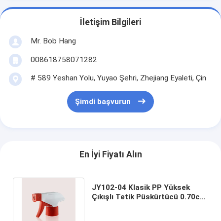
İletişim Bilgileri
Mr. Bob Hang
008618758071282
# 589 Yeshan Yolu, Yuyao Şehri, Zhejiang Eyaleti, Çin
Şimdi başvurun
En İyi Fiyatı Alın
JY102-04 Klasik PP Yüksek
Çıkışlı Tetik Püskürtücü 0.70cc
Dozaj 28 410 Tetik Püskürtücü