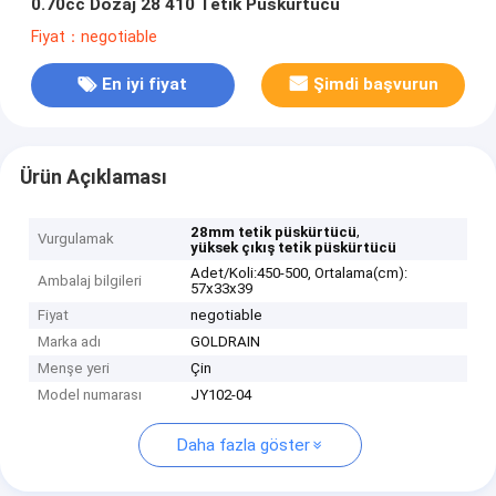
0.70cc Dozaj 28 410 Tetik Püskürtücü
Fiyat：negotiable
En iyi fiyat
Şimdi başvurun
Ürün Açıklaması
,
28mm tetik püskürtücü
Vurgulamak
yüksek çıkış tetik püskürtücü
Adet/Koli:450-500, Ortalama(cm):
Ambalaj bilgileri
57x33x39
Fiyat
negotiable
Marka adı
GOLDRAIN
Menşe yeri
Çin
Model numarası
JY102-04
Daha fazla göster