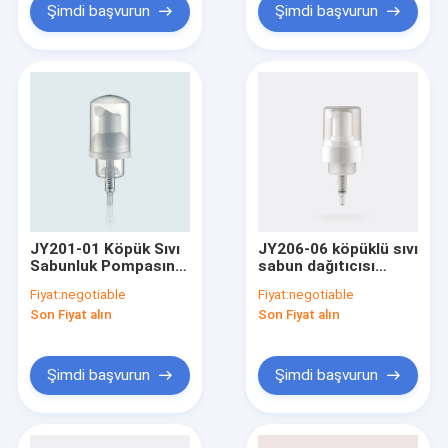
Şimdi başvurun
Şimdi başvurun
JY201-01 Köpük Sıvı
JY206-06 köpüklü sıvı
Sabunluk Pompasının
sabun dağıtıcısı
Değiştirilmesi 30/410
pompası 43/410
Fiyat:
negotiable
Fiyat:
negotiable
Şampuan Pompası
Son Fiyat alın
Son Fiyat alın
Şimdi başvurun
Şimdi başvurun