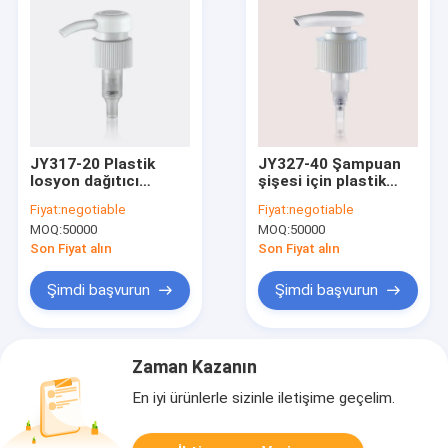
JY317-20 Plastik
JY327-40 Şampuan
losyon dağıtıcı
şişesi için plastik
pompa büyük doz
losyon pompası / sıvı
Fiyat:
negotiable
Fiyat:
negotiable
3.5CC-4.0CC,
dağıtıcısı
MOQ:
50000
MOQ:
50000
33/410,28/410,30/400
Son Fiyat alın
Son Fiyat alın
Şimdi başvurun
Şimdi başvurun
Zaman Kazanın
En iyi ürünlerle sizinle iletişime geçelim.