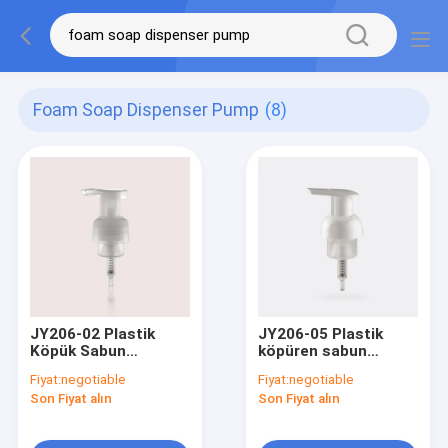
Foam Soap Dispenser Pump
(8)
JY206-02 Plastik
JY206-05 Plastik
Köpük Sabun
köpüren sabun
Pompası 40/410 PP
pompası 40/410 Sıvı
Fiyat:
negotiable
Fiyat:
negotiable
Sıvı Sabunluk
sabun dağıtıcı pompa
Son Fiyat alın
Son Fiyat alın
Pompası