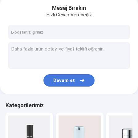
Mesaj Bırakın
Hızlı Cevap Vereceğiz
Devam et
Ev
Kategorilerimiz
Ürün:% s
Hakkımızda