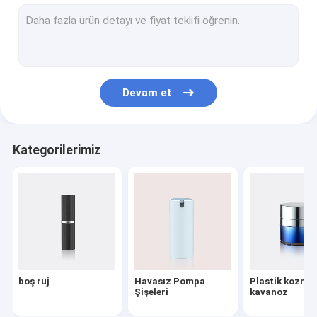
Losyon Dispenser Pompası
Plastik Tetik Püskürtme
Yağ pompası
Devam et
Toz Compact
Alüminyum Şişe Kapakları
Kategorilerimiz
Güzel Mist Püskürtme
Kozmetik Tedavi Pompaları
PET şişeler kozmetik
Köpük Sabun Pompası
boş ruj
Havasız Pompa
Plastik kozmet
Oje Çıkarıcı Pompa
Şişeleri
kavanoz