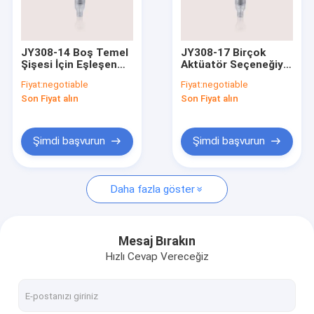
Fabrika turu
Kalite kontrol
JY308-14 Boş Temel
JY308-17 Birçok
Şişesi İçin Eşleşen
Aktüatör Seçeneğiyle
Bizimle iletişime geçin
Farklı Şekil Plastik
Uzun Nozul Dağıtıcı
Fiyat:
negotiable
Fiyat:
negotiable
Losyon Pompası
Losyon Pompasının
Son Fiyat alın
Son Fiyat alın
Değiştirilmesi
Bir teklif isteği
Company News
Şimdi başvurun
Şimdi başvurun
Daha fazla göster
boş ruj
Havasız Pompa Şişeleri
Mesaj Bırakın
Hızlı Cevap Vereceğiz
Plastik kozmetik kavanoz
Parfüm Pompası Püskürtücü