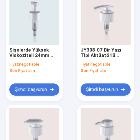
Şişelerde Yüksek
JY308-07 Bir Yazı
Viskoziteli 24mm
Tipi Aktüatörlü
28mm Kapatma
Losyon Dispenser
Fiyat:
negotiable
Fiyat:
negotiable
Vidalı JY312-10 PP
Pompası / Pürüzsüz
Son Fiyat alın
Son Fiyat alın
Plastik Losyon
Plastik Losyon
Pompası
Pompası
Şimdi başvurun
Şimdi başvurun
Ev
Ürün:% s
Hakkımızda