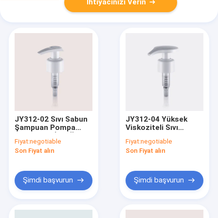
İhtiyacınızı Verin
JY312-02 Sıvı Sabun
JY312-04 Yüksek
Şampuan Pompa
Viskoziteli Sıvı
Dispenseri İçin Özel
Plastik Losyon
Fiyat:
negotiable
Fiyat:
negotiable
Tasarım Losyon
Pompası 1.2cc Çıkışlı
Son Fiyat alın
Son Fiyat alın
Pompa Üstü
Mat Aktüatör
Şimdi başvurun
Şimdi başvurun