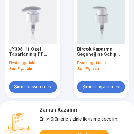
JY308-11 Özel
Birçok Kapatma
Tasarlanmış PP
Seçeneğine Sahip
Yedek Losyon Pompa
Vücut Losyonu İçin
Fiyat:
negotiable
Fiyat:
negotiable
Kafası / Losyon
JY308-18 PP Plastik
Son Fiyat alın
Son Fiyat alın
Pompaları
Losyon Pompası
Şimdi başvurun
Şimdi başvurun
Zaman Kazanın
En iyi ürünlerle sizinle iletişime geçelim.