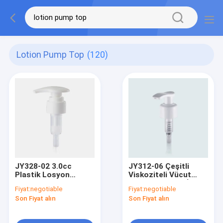
Lotion Pump Top
(120)
JY328-02 3.0cc
JY312-06 Çeşitli
Plastik Losyon
Viskoziteli Vücut
Pompası Vücut
Losyonu Şişesi İçin
Fiyat:
negotiable
Fiyat:
negotiable
Losyon Şişesi Su
1.2cc Plastik Losyon
Son Fiyat alın
Son Fiyat alın
Dayanıklı
Pompası