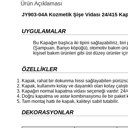
Ürün Açıklaması
JY903-04A Kozmetik Şişe Vidası 24/415 Kapa
UYGULAMALAR
Bu Kapağın başlıca iki tipini sağlayabiliriz, bir
(Şampuan, Banyo köpüğü), otomotiv bakım ürünleri
kişisel bakım ürünleri gibi üst düzey ürünler iç
ÖZELLİKLER
Kapak, rahat bir dokunma hissi sağlayabilen pürüzsüz 
Kapak, kullanımı kolay ve dayanıklı olan kolay çalıştı
Kapağın normal kapatma vidası seçeneği vardır: 24/4
Doğru kapatma ve astar kombinasyonu ile bir paket kı
Tam montaj hattı ile kapak, kaliteyi sabit tutabilir.
DEKORASYONLAR