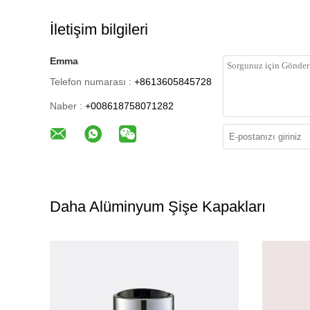
İletişim bilgileri
Emma
Telefon numarası :
+8613605845728
Naber :
+008618758071282
Daha Alüminyum Şişe Kapakları