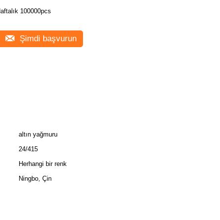
aftalık 100000pcs
Şimdi başvurun
altın yağmuru
24/415
Herhangi bir renk
Ningbo, Çin