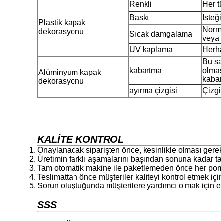
Renkli
Her t
Baskı
Isteğ
Plastik kapak
Norma
dekorasyonu
Sıcak damgalama
veya 
UV kaplama
Herha
Bu sa
kabartma
olmas
Alüminyum kapak
kabart
dekorasyonu
ayırma çizgisi
Çizgi
KALİTE KONTROL
Onaylanacak siparişten önce, kesinlikle olması gere
Üretimin farklı aşamalarını başından sonuna kadar t
Tam otomatik makine ile paketlemeden önce her pompa 
Teslimattan önce müşteriler kaliteyi kontrol etmek için
Sorun oluştuğunda müşterilere yardımcı olmak için el
SSS