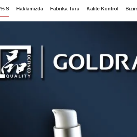
:% S
Hakkımızda
Fabrika Turu
Kalite Kontrol
Bizim