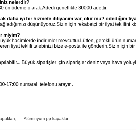
niz nelerdir?
30 ön ödeme olarak.Adedi genellikle 30000 adettir.
ak daha iyi bir hizmete ihtiyacım var, olur mu?
ödediğim fiy
ağladığımızı düşünüyoruz.Sizin için rekabetçi bir fiyat teklifini 
lir miyim?
üyük hacimlerde indirimler mevcuttur.Lütfen, gerekli ürün numaras
ren fiyat teklifi talebinizi bize e-posta ile gönderin.Sizin için bi
bilir... Büyük siparişler için siparişler deniz veya hava yoluyla
00-17:00 numaralı telefonu arayın.
apakları
,
Alüminyum pp kapaklar