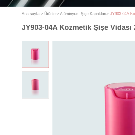
Ana sayfa
>
Ürünler
>
Alüminyum Şişe Kapakları
>
JY903-04A Ko
JY903-04A Kozmetik Şişe Vidası