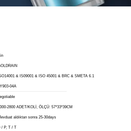
in
GOLDRAIN
SO14001 & IS09001 & ISO 45001 & BRC & SMETA 6.1
Y903-04A
egotiable
000-2800 ADET/KOLİ, ÖLÇÜ: 57*33*39CM
evduat aldıktan sonra 25-30days
 / P, T / T