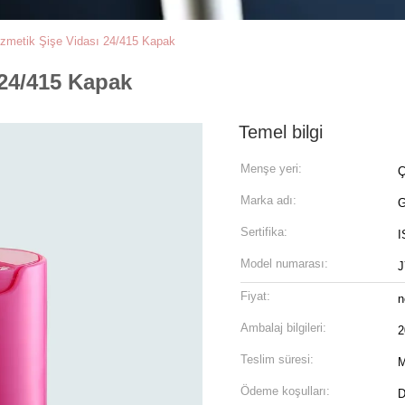
zmetik Şişe Vidası 24/415 Kapak
 24/415 Kapak
Temel bilgi
Menşe yeri:
Ç
Marka adı:
Sertifika:
I
Model numarası:
J
Fiyat:
n
Ambalaj bilgileri:
2
Teslim süresi:
M
Ödeme koşulları:
D