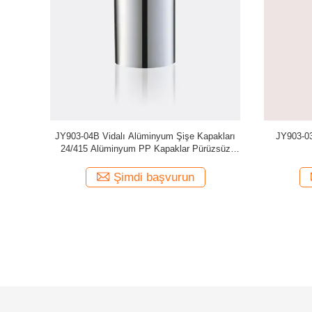
 Kapakları
JY903-04B Vidalı Alüminyum Şişe Kapakları
JY903-03
Pürüzsüz
24/415 Alüminyum PP Kapaklar Pürüzsüz
Yüzey
Şimdi başvurun