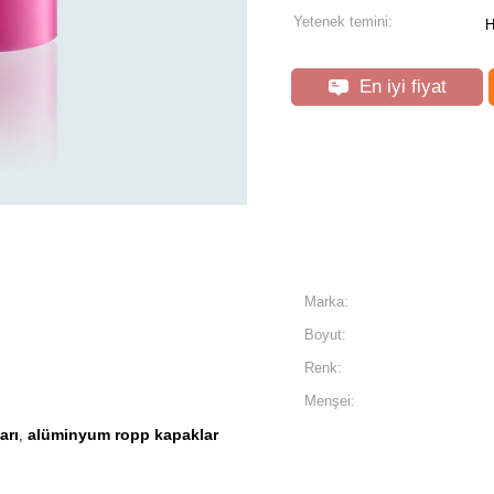
Yetenek temini:
H
En iyi fiyat
Marka:
Boyut:
Renk:
Menşei:
arı
alüminyum ropp kapaklar
,