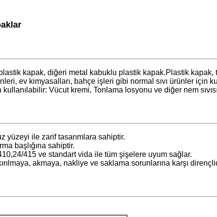
klar​
i plastik kapak, diğeri metal kabuklu plastik kapak.Plastik kapak,
, ev kimyasalları, bahçe işleri gibi normal sıvı ürünler için kul
in kullanılabilir: Vücut kremi, Tonlama losyonu ve diğer nem sıvısı
yüzeyi ile zarif tasarımlara sahiptir.
rma başlığına sahiptir.
10,24/415 ve standart vida ile tüm şişelere uyum sağlar.
rılmaya, akmaya, nakliye ve saklama sorunlarına karşı dirençlid