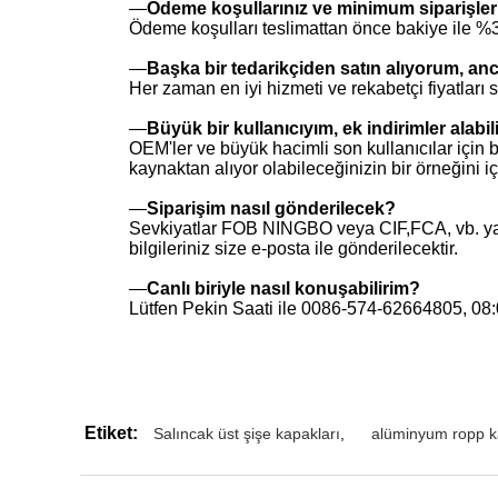
—
Ödeme koşullarınız ve minimum siparişleri
Ödeme koşulları teslimattan önce bakiye ile %
—
Başka bir tedarikçiden satın alıyorum, anc
Her zaman en iyi hizmeti ve rekabetçi fiyatları s
—
Büyük bir kullanıcıyım, ek indirimler alabi
OEM'ler ve büyük hacimli son kullanıcılar için b
kaynaktan alıyor olabileceğinizin bir örneğini içe
—
Siparişim nasıl gönderilecek?
Sevkiyatlar FOB NINGBO veya CIF,FCA, vb. yapıla
bilgileriniz size e-posta ile gönderilecektir.
—
Canlı biriyle nasıl konuşabilirim?
Lütfen Pekin Saati ile 0086-574-62664805, 08:
Etiket:
Salıncak üst şişe kapakları
,
alüminyum ropp k