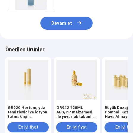
Devam et
Önerilen Ürünler
GR920 Hortum, yüz
GR942 120ML
Büyük Dozajlı
temizleyici ve losyon
ABS/PP malzemesi
Pompalı Kozme
tutmak için
ile yuvarlak tabanlı
Hava Almayan
sıkılabilir.
vakum şişesi havasız
Pompa Şişeleri
pompa uygulamaları
Derece Dağıtım
En iyi fiyat
En iyi fiyat
En iyi fiy
için
PP/PCR Malze