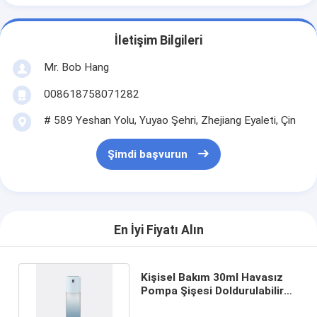
İletişim Bilgileri
Mr. Bob Hang
008618758071282
# 589 Yeshan Yolu, Yuyao Şehri, Zhejiang Eyaleti, Çin
Şimdi başvurun
En İyi Fiyatı Alın
Kişisel Bakım 30ml Havasız
Pompa Şişesi Doldurulabilir
PETG Dış Şişe GR240A