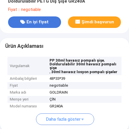
Doldurulabilir PETG Dış Şişe GR240A
Fiyat：negotiable
En iyi fiyat
Şimdi başvurun
Ürün Açıklaması
,
PP 30ml havasız pompalı şişe
Doldurulabilir 30ml havasız pompalı
Vurgulamak
şişe
,
30ml havasız losyon pompalı şişeler
Ambalaj bilgileri
48*33*39
Fiyat
negotiable
Marka adı
GOLDRAIN
Menşe yeri
ÇİN
Model numarası
GR240A
Daha fazla göster