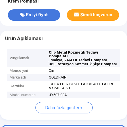
Krem Pompası
En iyi fiyat
Şimdi başvurun
Ürün Açıklaması
Clip Metal Kozmetik Tedavi
Pompaları
Vurgulamak
,
,
Makyaj 24/410 Tedavi Pompası
360 Rotasyon Kozmetik Şişe Pompası
Menşe yeri
Çin
Marka adı
GOLDRAIN
ISO14001 & IS09001 & ISO 45001 & BRC
Sertifika
& SMETA 6.1
Model numarası
JY507-03A
Daha fazla göster