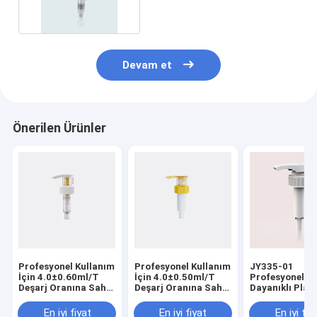
Devam et
Önerilen Ürünler
Profesyonel Kullanım
Profesyonel Kullanım
JY335-01
İçin 4.0±0.60ml/T
İçin 4.0±0.50ml/T
Profesyonel Ö
Deşarj Oranına Sahip
Deşarj Oranına Sahip
Dayanıklı Plast
Tamamen Plastik
Tamamen Plastik
Losyon Pompa
Kilitli Losyon
Kilitli Losyon
Kilit
En iyi fiyat
En iyi fiyat
En iyi fiy