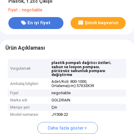
Plastik, 1.2cc Çıkışlı
Fiyat：negotiable
En iyi fiyat
Şimdi başvurun
Ürün Açıklaması
,
plastik pompalı dağıtıcı üstleri
,
sabun ve losyon pompası
Vurgulamak
pürüzsüz sabunluk pompası
değiştirme
Adet/Koli: 800-1000,
Ambalaj bilgileri
Ortalama(cm):57X33X39
Fiyat
negotiable
Marka adı
GOLDRAIN
Menşe yeri
Çin
Model numarası
JY308-22
Daha fazla göster