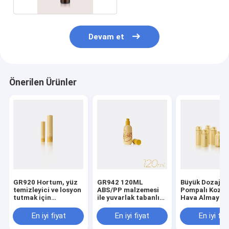
Devam et
Önerilen Ürünler
GR920 Hortum, yüz
GR942 120ML
Büyük Dozajlı
temizleyici ve losyon
ABS/PP malzemesi
Pompalı Kozme
tutmak için
ile yuvarlak tabanlı
Hava Almayan
sıkılabilir.
vakum şişesi havasız
Pompa Şişeleri
pompa uygulamaları
Derece Dağıtım
En iyi fiyat
En iyi fiyat
En iyi fiy
için
PP/PCR Malze
ile