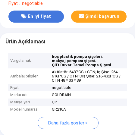
Fiyat：negotiable
En iyi fiyat
Şimdi başvurun
Ürün Açıklaması
,
boş plastik pompa şişeleri
Vurgulamak
,
makyaj pompası şişesi
Çift Duvar Temel Pompa Şişesi
Aktüatör: 648PCS / CTN; İç Şişe: 264-
Ambalaj bilgileri
616PCS / CTN; Dış Şişe: 216-432PCS /
CTN 48 * 33 * 39
Fiyat
negotiable
Marka adı
GOLDRAIN
Menşe yeri
Çin
Model numarası
GR210A
Daha fazla göster